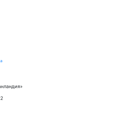
ка
анландия»
.2