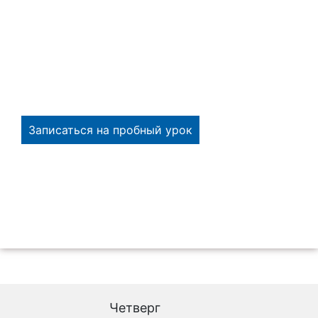
✔️ Принимайте участие в занятии в полной
мере
✔️ Реальный урок вместо презентации школы
✔️ Выбирайте удобное время для посещения
Записаться на пробный урок
Четверг